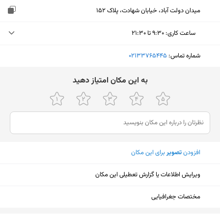
میدان دولت آباد، خیابان شهادت، پلاک ۱۵۲
ساعت کاری
:
۹:۳۰ تا ۲۱:۳۰
چهارشنبه (امروز)
۹:۳۰ تا ۲۱:۳۰
شماره تماس:
‎02133765445
پنجشنبه
۹:۳۰ تا ۲۱:۳۰
ﺑﻪ اﯾﻦ ﻣﮑﺎن اﻣﺘﯿﺎز دﻫﯿﺪ
جمعه
۱۷ تا ۲۱:۳۰
شنبه
۹:۳۰ تا ۲۱:۳۰
یکشنبه
۹:۳۰ تا ۲۱:۳۰
افزودن
تصویر
برای این مکان
دوشنبه
۹:۳۰ تا ۲۱:۳۰
سه‌شنبه
۹:۳۰ تا ۲۱:۳۰
ویرایش اطلاعات یا گزارش تعطیلی این مکان
مختصات جغرافیایی
نمایش نقشه