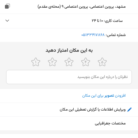
مشهد، پروین اعتصامی، پروین اعتصامی 9 (محله‌ی مقدم)
ساعت کاری
:
۱۰ تا ۲۴
سه‌شنبه (امروز)
۱۰ تا ۲۴
شماره تماس:
‎05133417868
چهارشنبه
۱۰ تا ۲۴
ﺑﻪ اﯾﻦ ﻣﮑﺎن اﻣﺘﯿﺎز دﻫﯿﺪ
پنجشنبه
۱۰ تا ۲۴
جمعه
۱۰ تا ۲۴
شنبه
۱۰ تا ۲۴
افزودن
تصویر
برای این مکان
یکشنبه
۱۰ تا ۲۴
دوشنبه
۱۰ تا ۲۴
ویرایش اطلاعات یا گزارش تعطیلی این مکان
مختصات جغرافیایی
نمایش نقشه