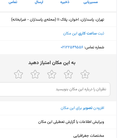
مسیریابی
ذخیره
ارسال
تماس
تهران، پاسداران، اخوان، پلاک 11 (محله‌ی پاسداران - ضرابخانه)
ثبت
ساعت کاری
این مکان
شماره تماس:
‎02122549556
ﺑﻪ اﯾﻦ ﻣﮑﺎن اﻣﺘﯿﺎز دﻫﯿﺪ
افزودن
تصویر
برای این مکان
ویرایش اطلاعات یا گزارش تعطیلی این مکان
مختصات جغرافیایی