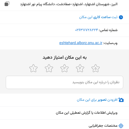
البرز، شهرستان اشتهارد، اشتهارد-صفادشت، دانشگاه پیام نور اشتهارد
ثبت
ساعت کاری
این مکان
شماره تماس:
‎02637728224
وب‌سایت:
‎eshtehard.alborz.pnu.ac.ir
ﺑﻪ اﯾﻦ ﻣﮑﺎن اﻣﺘﯿﺎز دﻫﯿﺪ
افزودن
تصویر
برای این مکان
ویرایش اطلاعات یا گزارش تعطیلی این مکان
نمایش نقشه
مختصات جغرافیایی