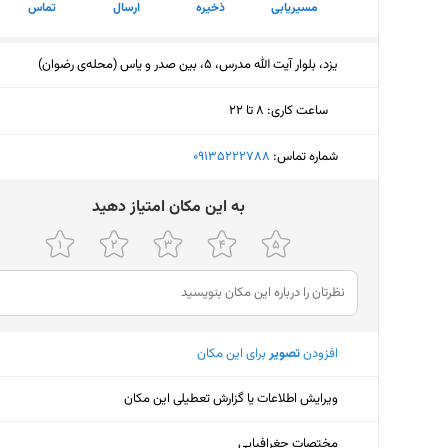
مسیریابی
ذخیره
ارسال
تماس
یزد، بلوار آیت الله مدرس، 5، بین صدر و یاس (محله‌ی رضوان)
ساعت کاری
:
۸ تا ۲۲
سه‌شنبه (امروز)
۸ تا ۲۲
شماره تماس:
‎09135222788
چهارشنبه
۸ تا ۲۲
ﺑﻪ اﯾﻦ ﻣﮑﺎن اﻣﺘﯿﺎز دﻫﯿﺪ
پنجشنبه
۸ تا ۲۲
جمعه
۸ تا ۱۳:۴۵
شنبه
۸ تا ۲۲
افزودن
تصویر
برای این مکان
یکشنبه
۸ تا ۲۲
دوشنبه
۸ تا ۲۲
ویرایش اطلاعات یا گزارش تعطیلی این مکان
مختصات جغرافیایی