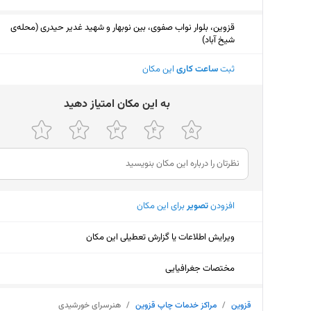
قزوین، بلوار نواب صفوی، بین نوبهار و شهید غدیر حیدری (محله‌ی
شیخ آباد)
ثبت
ساعت کاری
این مکان
ﺑﻪ اﯾﻦ ﻣﮑﺎن اﻣﺘﯿﺎز دﻫﯿﺪ
افزودن
تصویر
برای این مکان
ویرایش اطلاعات یا گزارش تعطیلی این مکان
مختصات جغرافیایی
قزوین
/
مراکز خدمات چاپ قزوین
/
هنرسرای خورشیدی