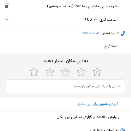
مشهد، امام رضا، امام رضا 69/2 (محله‌ی خرمشهر)
ساعت کاری
:
۸:۳۰ تا ۱۹
دوشنبه (امروز)
۸:۳۰ تا ۱۹
شماره تماس:
‎09151010905
سه‌شنبه
۸:۳۰ تا ۱۹
اینستاگرام
چهارشنبه
۸:۳۰ تا ۱۹
ﺑﻪ اﯾﻦ ﻣﮑﺎن اﻣﺘﯿﺎز دﻫﯿﺪ
پنجشنبه
۸:۳۰ تا ۱۷
جمعه
تعطیل
شنبه
۸:۳۰ تا ۱۹
یکشنبه
۸:۳۰ تا ۱۹
افزودن
تصویر
برای این مکان
ویرایش اطلاعات یا گزارش تعطیلی این مکان
نمایش نقشه
مختصات جغرافیایی