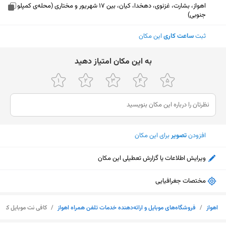
اهواز، بشارت، غزنوی، دهخدا، کیان، بین 17 شهریور و مختاری (محله‌ی کمپلو
جنوبی)
ثبت
ساعت کاری
این مکان
ﺑﻪ اﯾﻦ ﻣﮑﺎن اﻣﺘﯿﺎز دﻫﯿﺪ
افزودن
تصویر
برای این مکان
ویرایش اطلاعات یا گزارش تعطیلی این مکان
مختصات جغرافیایی
نمایش نقشه
اهواز
/
فروشگاه‌های موبایل و ارائه‌دهنده خدمات تلفن همراه اهواز
/
کافی نت موبایل کیان