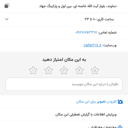
دماوند، بلوار آیت الله خامنه ای، بین اول و پارکینگ جهاد
ساعت کاری
:
۱۰ تا ۲۳
چهارشنبه (امروز)
۱۰ تا ۲۳
شماره تماس:
‎09128753317
پنجشنبه
۱۰ تا ۲۳
وب‌سایت:
‎cafe1317.ir
جمعه
۱۰ تا ۲۳
ﺑﻪ اﯾﻦ ﻣﮑﺎن اﻣﺘﯿﺎز دﻫﯿﺪ
شنبه
۱۰ تا ۲۳
یکشنبه
۱۰ تا ۲۳
دوشنبه
۱۰ تا ۲۳
سه‌شنبه
۱۰ تا ۲۳
افزودن
تصویر
برای این مکان
ویرایش اطلاعات یا گزارش تعطیلی این مکان
نمایش نقشه
مختصات جغرافیایی