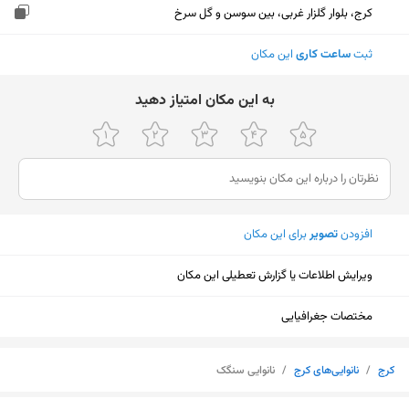
کرج، بلوار گلزار غربی، بین سوسن و گل سرخ
ثبت
ساعت کاری
این مکان
ﺑﻪ اﯾﻦ ﻣﮑﺎن اﻣﺘﯿﺎز دﻫﯿﺪ
افزودن
تصویر
برای این مکان
ویرایش اطلاعات یا گزارش تعطیلی این مکان
مختصات جغرافیایی
کرج
/
نانوایی‌های کرج
/
نانوایی سنگک
نمایش نقشه