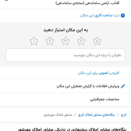
آفتاب، اراضی ساماندهی (محله‌ی ساماندهی)
ثبت
ساعت کاری
این مکان
ﺑﻪ اﯾﻦ ﻣﮑﺎن اﻣﺘﯿﺎز دﻫﯿﺪ
افزودن
تصویر
برای این مکان
ویرایش اطلاعات یا گزارش تعطیلی این مکان
مختصات جغرافیایی
کرج
/
بنگاه‌های مشاور املاک کرج
/
مشاور املاک مهرشهر
نمایش نقشه
بنگاه‌های مشاور املاک پیشنهادی در نزدیکی مشاور املاک مهرشهر