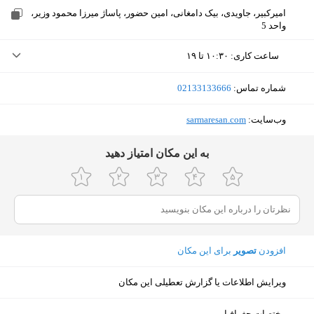
امیرکبیر، جاویدی، بیک دامغانی، امین حضور، پاساژ میرزا محمود وزیر،
واحد 5
ساعت کاری
:
۱۰:۳۰ تا ۱۹
شنبه (امروز)
۱۰:۳۰ تا ۱۹
شماره تماس:
‎02133133666
یکشنبه
۱۰:۳۰ تا ۱۹
وب‌سایت:
‎sarmaresan.com
دوشنبه
۱۰:۳۰ تا ۱۹
ﺑﻪ اﯾﻦ ﻣﮑﺎن اﻣﺘﯿﺎز دﻫﯿﺪ
سه‌شنبه
۱۰:۳۰ تا ۱۹
چهارشنبه
۱۰:۳۰ تا ۱۹
پنجشنبه
۱۰:۳۰ تا ۱۷
افزودن
تصویر
برای این مکان
جمعه
تعطیل
ویرایش اطلاعات یا گزارش تعطیلی این مکان
نمایش نقشه
مختصات جغرافیایی