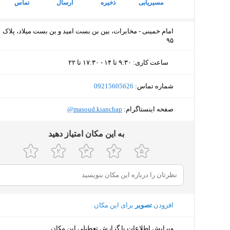
مسیریابی
ذخیره
ارسال
تماس
امام خمینی - مخابرات، بین بن بست امید و بن بست میلاد، پلاک
۹۵
ساعت کاری
:
۹:۳۰ تا ۱۴ - ۱۷:۳۰ تا ۲۲
دوشنبه (امروز)
۹:۳۰ تا ۱۴ - ۱۷:۳۰ تا ۲۲
شماره تماس:
‎09215605626
سه‌شنبه
۹:۳۰ تا ۱۴ - ۱۷:۳۰ تا ۲۲
صفحه اینستاگرام:
‎@masoud.kianchap
چهارشنبه
۹:۳۰ تا ۱۴ - ۱۷:۳۰ تا ۲۲
ﺑﻪ اﯾﻦ ﻣﮑﺎن اﻣﺘﯿﺎز دﻫﯿﺪ
پنجشنبه
۹:۳۰ تا ۱۴ - ۱۷:۳۰ تا ۲۲
جمعه
۱۰:۳۰ تا ۱۴ - ۱۸:۱۵ تا ۲۲
شنبه
۹:۳۰ تا ۱۴ - ۱۷:۳۰ تا ۲۲
افزودن
تصویر
برای این مکان
یکشنبه
۹:۳۰ تا ۱۴ - ۱۷:۳۰ تا ۲۲
ویرایش اطلاعات یا گزارش تعطیلی این مکان