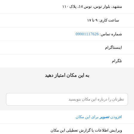
مشهد، بلوار توس، توس 14، پلاک ۱۱۰
ساعت کاری
:
۹ تا ۱۷
یکشنبه (امروز)
۹ تا ۱۷
شماره تماس:
‎09001117626
دوشنبه
۹ تا ۱۷
اینستاگرام
سه‌شنبه
۹ تا ۱۷
تلگرام
چهارشنبه
۹ تا ۱۷
ﺑﻪ اﯾﻦ ﻣﮑﺎن اﻣﺘﯿﺎز دﻫﯿﺪ
پنجشنبه
۹ تا ۱۷
جمعه
۹ تا ۱۷
شنبه
۹ تا ۱۷
افزودن
تصویر
برای این مکان
نمایش نقشه
ویرایش اطلاعات یا گزارش تعطیلی این مکان