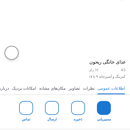
غذای خانگی ریحون
4/3
16 رای
کترینگ و آشپزخانه
۹ تا ۱۷
اطلاعات عمومی
نظرات
تصاویر
مکان‌های مشابه
امکانات نزدیک
درباره
مسیریابی
ذخیره
ارسال
تماس
مسیریابی
ذخیره
ارسال
تماس