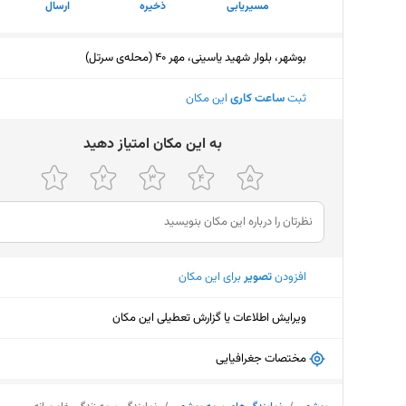
مسیریابی
ذخیره
ارسال
بوشهر، بلوار شهید یاسینی، مهر 40 (محله‌ی سرتل)
ثبت
ساعت کاری
این مکان
ﺑﻪ اﯾﻦ ﻣﮑﺎن اﻣﺘﯿﺎز دﻫﯿﺪ
افزودن
تصویر
برای این مکان
ویرایش اطلاعات یا گزارش تعطیلی این مکان
مختصات جغرافیایی