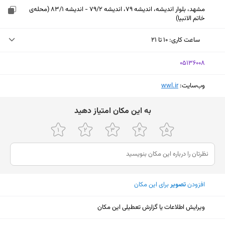
مشهد، بلوار اندیشه، اندیشه 79، اندیشه 79/2 - اندیشه 83/1 (محله‌ی
خاتم الانبیا)
ساعت کاری
:
۱۰ تا ۲۱
شنبه (امروز)
۱۰ تا ۲۱
‎05136008
یکشنبه
۱۰ تا ۲۱
وب‌سایت:
‎wwl.ir
دوشنبه
۱۰ تا ۲۱
ﺑﻪ اﯾﻦ ﻣﮑﺎن اﻣﺘﯿﺎز دﻫﯿﺪ
سه‌شنبه
۱۰ تا ۲۱
چهارشنبه
۱۰ تا ۲۱
پنجشنبه
۱۰ تا ۲۱
جمعه
۱۰ تا ۲۱
افزودن
تصویر
برای این مکان
نمایش نقشه
ویرایش اطلاعات یا گزارش تعطیلی این مکان