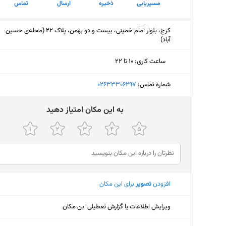
مسیریابی
ذخیره
ارسال
تماس
کرج، بلوار امام خمینی، بیست و دو بهمن، پلاک 22 (محله‌ی حسین
آباد)
ساعت کاری
:
۱۰ تا ۲۲
دوشنبه (امروز)
۱۰ تا ۲۲
شماره تماس:
‎02633306297
سه‌شنبه
۱۰ تا ۲۲
ﺑﻪ اﯾﻦ ﻣﮑﺎن اﻣﺘﯿﺎز دﻫﯿﺪ
چهارشنبه
۱۰ تا ۲۲
پنجشنبه
۱۰ تا ۲۲:۳۰
جمعه
۱۰ تا ۴ بامداد
افزودن
تصویر
برای این مکان
شنبه
تعط
یکشنبه
۱۰ تا ۲۲
ویرایش اطلاعات یا گزارش تعطیلی این مکان