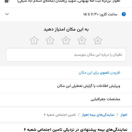
اهواز، بزرگراه آیت الله بهبهانی، شهید زرافشان (محله‌ی اسلام آباد شرقی)
ساعت کاری
:
۷:۳۰ تا ۱۵
دوشنبه (امروز)
۷:۳۰ تا ۱۵
ﺑﻪ اﯾﻦ ﻣﮑﺎن اﻣﺘﯿﺎز دﻫﯿﺪ
سه‌شنبه
۷:۳۰ تا ۱۵
چهارشنبه
۷:۳۰ تا ۱۵
پنجشنبه
تعطیل
افزودن
تصویر
برای این مکان
جمعه
تعطیل
ویرایش اطلاعات یا گزارش تعطیلی این مکان
شنبه
۷:۳۰ تا ۱۵
یکشنبه
۷:۳۰ تا ۱۵
مختصات جغرافیایی
اهواز
/
نمایندگی‌های بیمه اهواز
/
تامین اجتماعی شعبه ۶
نمایش نقشه
نمایندگی‌های بیمه پیشنهادی در نزدیکی تامین اجتماعی شعبه ۶