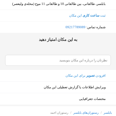
بابلسر، طالقانی، بین طالقانی 10 و طالقانی 11 موج (محله‌ی ولیعصر)
ثبت
ساعت کاری
این مکان
شماره تماس:
‎09217789089
ﺑﻪ اﯾﻦ ﻣﮑﺎن اﻣﺘﯿﺎز دﻫﯿﺪ
افزودن
تصویر
برای این مکان
ویرایش اطلاعات یا گزارش تعطیلی این مکان
مختصات جغرافیایی
نمایش نقشه
بابلسر
/
رستوران‌های بابلسر
/
رستوران احمد