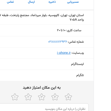
مسیریابی
ذخیره
ارسال
تماس
واحد ۷۰۵A
ساعت کاری
:
۱۰ تا ۲۰
چهارشنبه (امروز)
۱۰ تا ۲۰
شماره تماس:
‎02188872936
پنجشنبه
۱۰ تا ۱۹:۱۵
وب‌سایت:
‎i-phone.ir
جمعه
تعط
اینستاگرام
شنبه
۱۰ تا ۲۰
تلگرام
یکشنبه
۱۰ تا ۲۰
ﺑﻪ اﯾﻦ ﻣﮑﺎن اﻣﺘﯿﺎز دﻫﯿﺪ
دوشنبه
۱۰ تا ۲۰
سه‌شنبه
۱۰ تا ۲۰