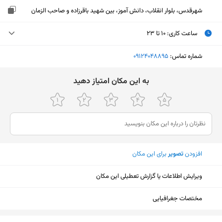
شهرقدس، بلوار انقلاب، دانش آموز، بین شهید باقرزاده و صاحب الزمان
ساعت کاری
:
۱۰ تا ۲۳
دوشنبه (امروز)
۱۰ تا ۲۳
شماره تماس:
‎09124048895
سه‌شنبه
۱۰ تا ۲۳
ﺑﻪ اﯾﻦ ﻣﮑﺎن اﻣﺘﯿﺎز دﻫﯿﺪ
چهارشنبه
۱۰ تا ۲۳
پنجشنبه
۱۰ تا ۲۳
جمعه
۱۰ تا ۲۳
افزودن
تصویر
برای این مکان
شنبه
۱۰ تا ۲۳
یکشنبه
۱۰ تا ۲۳
ویرایش اطلاعات یا گزارش تعطیلی این مکان
مختصات جغرافیایی
نمایش نقشه