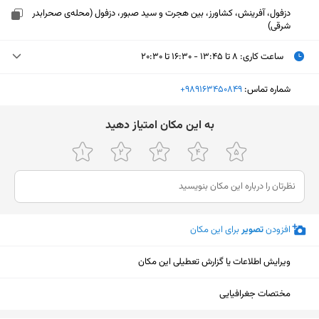
دزفول، آفرینش، کشاورز، بین هجرت و سید صبور، دزفول (محله‌ی صحرابدر
شرقی)
ساعت کاری
:
۸ تا ۱۳:۴۵ - ۱۶:۳۰ تا ۲۰:۳۰
دوشنبه (امروز)
۸ تا ۱۳:۴۵ - ۱۶:۳۰ تا ۲۰:۳۰
شماره تماس:
‎+989163450849
سه‌شنبه
۸ تا ۱۳:۴۵ - ۱۶:۳۰ تا ۲۰:۳۰
ﺑﻪ اﯾﻦ ﻣﮑﺎن اﻣﺘﯿﺎز دﻫﯿﺪ
چهارشنبه
۸ تا ۱۳:۴۵ - ۱۶:۳۰ تا ۲۰:۳۰
پنجشنبه
۸ تا ۱۳:۴۵ - ۱۶:۳۰ تا ۲۰:۳۰
جمعه
تعطیل
افزودن
تصویر
برای این مکان
شنبه
۸ تا ۱۳:۴۵ - ۱۷ تا ۲۱
یکشنبه
۸ تا ۱۳:۴۵ - ۱۶:۳۰ تا ۲۰:۳۰
ویرایش اطلاعات یا گزارش تعطیلی این مکان
نمایش نقشه
مختصات جغرافیایی