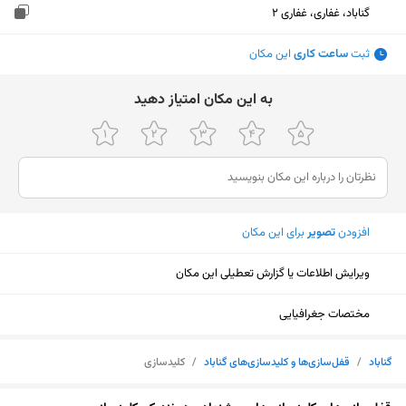
گناباد، غفاری، غفاری 2
ثبت
ساعت کاری
این مکان
ﺑﻪ اﯾﻦ ﻣﮑﺎن اﻣﺘﯿﺎز دﻫﯿﺪ
افزودن
تصویر
برای این مکان
ویرایش اطلاعات یا گزارش تعطیلی این مکان
مختصات جغرافیایی
گناباد
/
قفل‌سازی‌ها و کلیدسازی‌های گناباد
/
کلیدسازی
نمایش نقشه