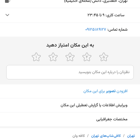
تهران، خلعتبری، دانش (محله‌ی حکیمیه)
ساعت کاری
:
۹ تا ۲۳:۴۵
دوشنبه (امروز)
۹ تا ۲۳:۴۵
شماره تماس:
‎09125189127
سه‌شنبه
۹ تا ۲۳:۴۵
ﺑﻪ اﯾﻦ ﻣﮑﺎن اﻣﺘﯿﺎز دﻫﯿﺪ
چهارشنبه
۹ تا ۲۳:۴۵
پنجشنبه
۹ تا ۲۳:۴۵
جمعه
۱۴:۳۰ تا ۲۳:۴۵
افزودن
تصویر
برای این مکان
شنبه
۹ تا ۲۳:۴۵
یکشنبه
۹ تا ۲۳:۴۵
ویرایش اطلاعات یا گزارش تعطیلی این مکان
مختصات جغرافیایی
نمایش نقشه
تهران
/
کافی‌شاپ‌های تهران
/
کافه وان