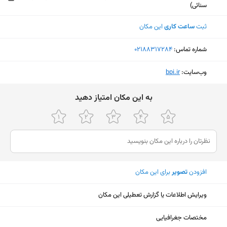
سنائی)
ثبت
ساعت کاری
این مکان
شماره تماس:
‎02188317284
وب‌سایت:
‎bpi.ir
ﺑﻪ اﯾﻦ ﻣﮑﺎن اﻣﺘﯿﺎز دﻫﯿﺪ
افزودن
تصویر
برای این مکان
ویرایش اطلاعات یا گزارش تعطیلی این مکان
نمایش نقشه
مختصات جغرافیایی