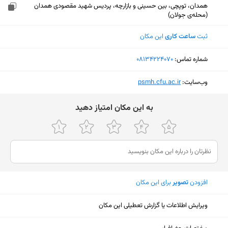
همدان، توپچی، بین حسینی و بازارچه، پردیس شهید مقصودی همدان
(محله‌ی جولان)
ثبت
ساعت کاری
این مکان
شماره تماس:
‎08134224070
وب‌سایت:
‎psmh.cfu.ac.ir
ﺑﻪ اﯾﻦ ﻣﮑﺎن اﻣﺘﯿﺎز دﻫﯿﺪ
افزودن
تصویر
برای این مکان
ویرایش اطلاعات یا گزارش تعطیلی این مکان
نمایش نقشه