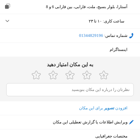
آستارا، بلوار بسیج، ملت، فارابی، بین فارابی 6 و 8
ساعت کاری
:
۱۰ تا ۲۳
یکشنبه (امروز)
۱۰ تا ۲۳
شماره تماس:
‎01344829196
دوشنبه
۱۰ تا ۲۳
اینستاگرام
سه‌شنبه
۱۰ تا ۲۳
ﺑﻪ اﯾﻦ ﻣﮑﺎن اﻣﺘﯿﺎز دﻫﯿﺪ
چهارشنبه
۱۰ تا ۲۳
پنجشنبه
۱۰ تا ۲۳
جمعه
۱۰ تا ۲۳
افزودن
تصویر
برای این مکان
شنبه
۱۰ تا ۲۳
ویرایش اطلاعات یا گزارش تعطیلی این مکان
نمایش نقشه
مختصات جغرافیایی