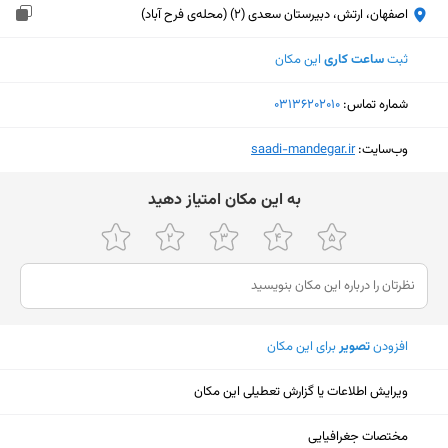
اصفهان، ارتش، دبیرستان سعدی (2) (محله‌ی فرح آباد)
ثبت
ساعت کاری
این مکان
شماره تماس:
‎03136202010
وب‌سایت:
‎saadi-mandegar.ir
ﺑﻪ اﯾﻦ ﻣﮑﺎن اﻣﺘﯿﺎز دﻫﯿﺪ
افزودن
تصویر
برای این مکان
ویرایش اطلاعات یا گزارش تعطیلی این مکان
نمایش نقشه
مختصات جغرافیایی