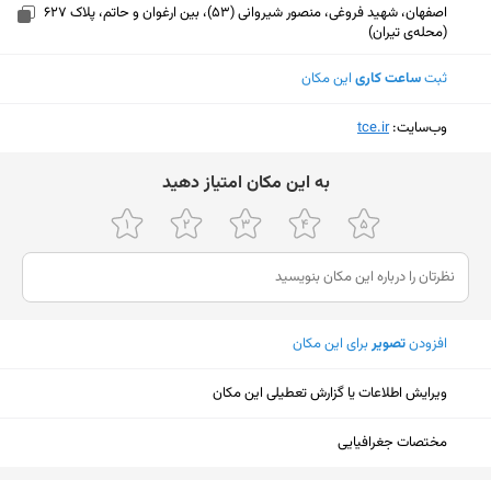
اصفهان، شهید فروغی، منصور شیروانی (53)، بین ارغوان و حاتم، پلاک 627
(محله‌ی تیران)
ثبت
ساعت کاری
این مکان
وب‌سایت:
‎tce.ir
ﺑﻪ اﯾﻦ ﻣﮑﺎن اﻣﺘﯿﺎز دﻫﯿﺪ
افزودن
تصویر
برای این مکان
ویرایش اطلاعات یا گزارش تعطیلی این مکان
مختصات جغرافیایی
نمایش نقشه