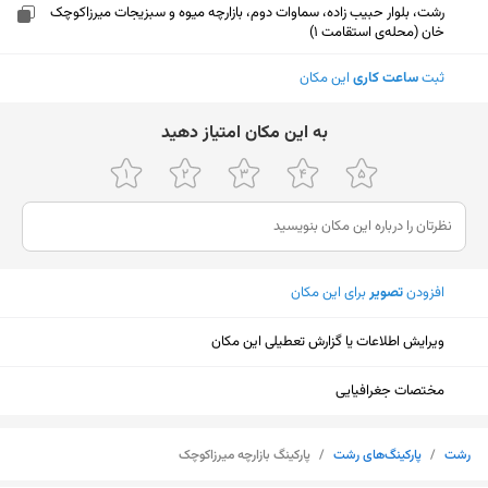
رشت، بلوار حبیب زاده، سماوات دوم، بازارچه میوه و سبزیجات میرزاکوچک
خان (محله‌ی استقامت ۱)
ثبت
ساعت کاری
این مکان
ﺑﻪ اﯾﻦ ﻣﮑﺎن اﻣﺘﯿﺎز دﻫﯿﺪ
افزودن
تصویر
برای این مکان
ویرایش اطلاعات یا گزارش تعطیلی این مکان
مختصات جغرافیایی
نمایش نقشه
رشت
/
پارکینگ‌های رشت
/
پارکینگ بازارچه میرزاکوچک