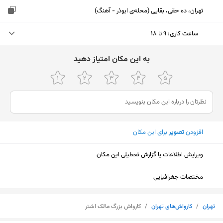
تهران، ده حقی، بقایی (محله‌ی ابوذر - آهنگ)
ساعت کاری
:
۹ تا ۱۸
یکشنبه (امروز)
۹ تا ۱۸
ﺑﻪ اﯾﻦ ﻣﮑﺎن اﻣﺘﯿﺎز دﻫﯿﺪ
دوشنبه
۹ تا ۱۸
سه‌شنبه
۹ تا ۱۸
چهارشنبه
۹ تا ۱۸
افزودن
تصویر
برای این مکان
پنجشنبه
۹ تا ۱۸
ویرایش اطلاعات یا گزارش تعطیلی این مکان
جمعه
۹ تا ۱۸
شنبه
۹ تا ۱۸
مختصات جغرافیایی
نمایش نقشه
تهران
/
کارواش‌های تهران
/
کارواش بزرگ مالک اشتر