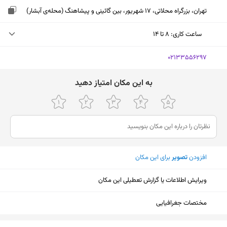
تهران، بزرگراه محلاتی، 17 شهریور، بین گائینی و پیشاهنگ (محله‌ی آبشار)
ساعت کاری
:
۸ تا ۱۴
شنبه (امروز)
۸ تا ۱۴
‎02133556297
یکشنبه
۸ تا ۱۴
ﺑﻪ اﯾﻦ ﻣﮑﺎن اﻣﺘﯿﺎز دﻫﯿﺪ
دوشنبه
۸ تا ۱۴
سه‌شنبه
۸ تا ۱۴
چهارشنبه
۸ تا ۱۴
افزودن
تصویر
برای این مکان
پنجشنبه
۸ تا ۱۳
جمعه
تعطیل
ویرایش اطلاعات یا گزارش تعطیلی این مکان
مختصات جغرافیایی
نمایش نقشه