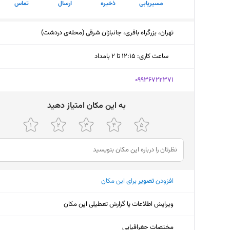
مسیریابی
ذخیره
ارسال
تماس
تهران، بزرگراه باقری، جانبازان شرقی (محله‌ی دردشت)
ساعت کاری
:
۱۲:۱۵ تا ۲ بامداد
دوشنبه (امروز)
۱۲:۱۵ تا ۲ بامداد
‎09936722371
سه‌شنبه
۱۲:۱۵ تا ۲ بامداد
ﺑﻪ اﯾﻦ ﻣﮑﺎن اﻣﺘﯿﺎز دﻫﯿﺪ
چهارشنبه
۱۲:۱۵ تا ۲ بامداد
پنجشنبه
۱۲:۱۵ تا ۲ بامداد
جمعه
۱۲:۱۵ تا ۲ بامداد
افزودن
تصویر
برای این مکان
شنبه
۱۲:۱۵ تا ۲ بامداد
یکشنبه
۱۲:۱۵ تا ۲ بامداد
ویرایش اطلاعات یا گزارش تعطیلی این مکان
مختصات جغرافیایی