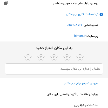
بهنمیر، بلوار امام، جاده جویبار- بابلسر
ثبت
ساعت کاری
این مکان
شماره تماس:
‎09119108741
وب‌سایت:
‎himart.ir
ﺑﻪ اﯾﻦ ﻣﮑﺎن اﻣﺘﯿﺎز دﻫﯿﺪ
افزودن
تصویر
برای این مکان
ویرایش اطلاعات یا گزارش تعطیلی این مکان
نمایش نقشه
مختصات جغرافیایی