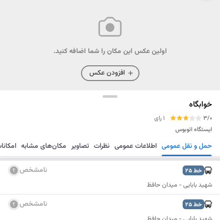
اولین عکس این مکان را شما اضافه کنید.
افزودن عکس
خوابگاه
3/0
1 رای
ایستگاه اتوبوس
حمل و نقل عمومی
اطلاعات عمومی
نظرات
تصاویر
مکان‌های مشابه
امکانا
مسیریابی
ذخیره
ارسال
نامشخص
خط
25
شهید بابایی - میدان حافظ
نامشخص
خط
25
شهید بابایی - میدان حافظ