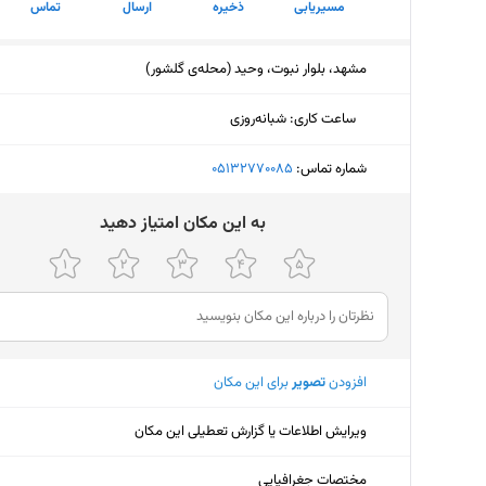
مسیریابی
ذخیره
ارسال
تماس
مشهد، بلوار نبوت، وحید (محله‌ی گلشور)
ساعت کاری
:
شبانه‌روزی
شماره تماس:
‎05132770085
ﺑﻪ اﯾﻦ ﻣﮑﺎن اﻣﺘﯿﺎز دﻫﯿﺪ
افزودن
تصویر
برای این مکان
ویرایش اطلاعات یا گزارش تعطیلی این مکان
مختصات جغرافیایی