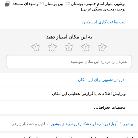
بوشهر، بلوار امام خمینی، بوستان 22، بین بوستان 20 و شهدای مسجد
توحید (محله‌ی سنگی غربی)
ثبت
ساعت کاری
این مکان
ﺑﻪ اﯾﻦ ﻣﮑﺎن اﻣﺘﯿﺎز دﻫﯿﺪ
افزودن
تصویر
برای این مکان
ویرایش اطلاعات یا گزارش تعطیلی این مکان
مختصات جغرافیایی
بوشهر
/
آجیل‌فروشی‌ها و خشکبارفروشی‌های بوشهر
/
آجیل و خشکبار زارعی
نمایش نقشه