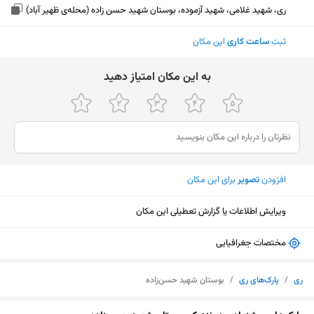
ری، شهید غلامی، شهید آزموده، بوستان شهید حسن زاده (محله‌ی ظهیر آباد)
ثبت
ساعت کاری
این مکان
ﺑﻪ اﯾﻦ ﻣﮑﺎن اﻣﺘﯿﺎز دﻫﯿﺪ
افزودن
تصویر
برای این مکان
ویرایش اطلاعات یا گزارش تعطیلی این مکان
مختصات جغرافیایی
ری
/
پارک‌های ری
/
بوستان شهید حسن‌زاده
نمایش نقشه