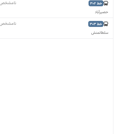
نامشخص
خط
302
حصیرآباد
نامشخص
خط
303
سلطانمنش