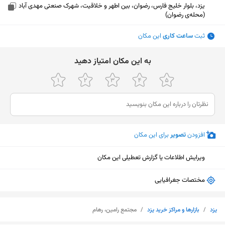
یزد، بلوار خلیج فارس، رضوان، بین اطهر و خلاقیت، شهرک صنعتی مهدی آباد
(محله‌ی رضوان)
ثبت
ساعت کاری
این مکان
ﺑﻪ اﯾﻦ ﻣﮑﺎن اﻣﺘﯿﺎز دﻫﯿﺪ
افزودن
تصویر
برای این مکان
ویرایش اطلاعات یا گزارش تعطیلی این مکان
مختصات جغرافیایی
نمایش نقشه
یزد
/
بازارها و مراکز خرید یزد
/
مجتمع رامین، رهام