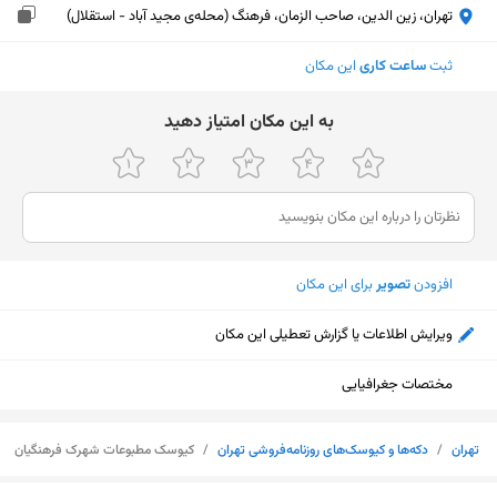
تهران، زین الدین، صاحب الزمان، فرهنگ (محله‌ی مجید آباد - استقلال)
ثبت
ساعت کاری
این مکان
ﺑﻪ اﯾﻦ ﻣﮑﺎن اﻣﺘﯿﺎز دﻫﯿﺪ
افزودن
تصویر
برای این مکان
ویرایش اطلاعات یا گزارش تعطیلی این مکان
مختصات جغرافیایی
تهران
/
دکه‌ها و کیوسک‌های روزنامه‌فروشی تهران
/
کیوسک مطبوعات شهرک فرهنگیان
نمایش نقشه