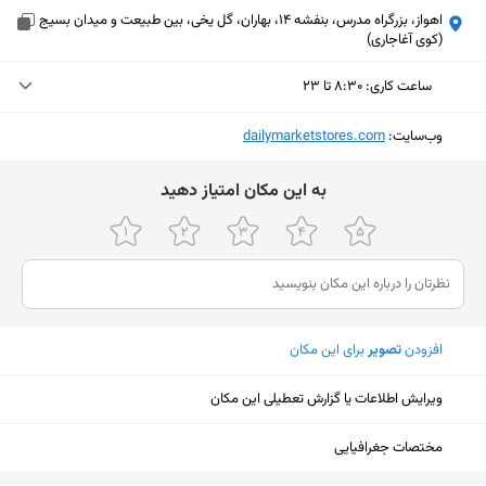
اهواز، بزرگراه مدرس، بنفشه 14، بهاران، گل یخی، بین طبیعت و میدان بسیج
(کوی آغاجاری)
ساعت کاری
:
۸:۳۰ تا ۲۳
سه‌شنبه (امروز)
۸:۳۰ تا ۲۳
وب‌سایت:
‎dailymarketstores.com
چهارشنبه
۸:۳۰ تا ۲۳
ﺑﻪ اﯾﻦ ﻣﮑﺎن اﻣﺘﯿﺎز دﻫﯿﺪ
پنجشنبه
۸:۳۰ تا ۲۳
جمعه
۸:۳۰ تا ۲۳
شنبه
۸:۳۰ تا ۲۳
افزودن
تصویر
برای این مکان
یکشنبه
۸:۳۰ تا ۲۳
دوشنبه
۸:۳۰ تا ۲۳
ویرایش اطلاعات یا گزارش تعطیلی این مکان
نمایش نقشه
مختصات جغرافیایی