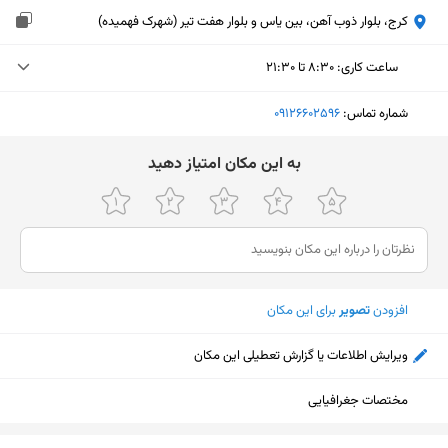
کرج، بلوار ذوب آهن، بین یاس و بلوار هفت تیر (شهرک فهمیده)
ساعت کاری
:
۸:۳۰ تا ۲۱:۳۰
یکشنبه (امروز)
۸:۳۰ تا ۲۱:۳۰
شماره تماس:
‎09126602596
دوشنبه
۸:۳۰ تا ۲۱:۳۰
ﺑﻪ اﯾﻦ ﻣﮑﺎن اﻣﺘﯿﺎز دﻫﯿﺪ
سه‌شنبه
۸:۳۰ تا ۲۱:۳۰
چهارشنبه
۸:۳۰ تا ۲۱:۳۰
پنجشنبه
۸:۳۰ تا ۲۱:۳۰
افزودن
تصویر
برای این مکان
جمعه
۸:۳۰ تا ۲۱:۳۰
شنبه
۸:۳۰ تا ۲۱:۳۰
ویرایش اطلاعات یا گزارش تعطیلی این مکان
مختصات جغرافیایی
نمایش نقشه