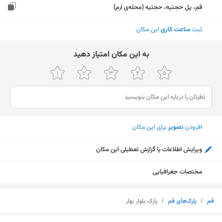
قم، پل حجتیه، حجتیه (محله‌ی ارم)
ثبت
ساعت کاری
این مکان
ﺑﻪ اﯾﻦ ﻣﮑﺎن اﻣﺘﯿﺎز دﻫﯿﺪ
افزودن
تصویر
برای این مکان
ویرایش اطلاعات یا گزارش تعطیلی این مکان
مختصات جغرافیایی
قم
/
پارک‌های قم
/
پارک بلوار بهار
نمایش نقشه