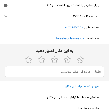
بلوار معلم، بلوار امامت، بین امامت 21 و 23
ساعت کاری
:
۹ تا ۲۲
دوشنبه (امروز)
۹ تا ۲۲
شماره تماس:
‎05136044550
سه‌شنبه
۹ تا ۲۲
وب‌سایت:
‎farashadglasses.com
چهارشنبه
۹ تا ۲۲
ﺑﻪ اﯾﻦ ﻣﮑﺎن اﻣﺘﯿﺎز دﻫﯿﺪ
پنجشنبه
۹ تا ۲۲
جمعه
۱۰ تا ۱۴ - ۱۷ تا ۲۰
شنبه
۹ تا ۲۲
یکشنبه
۹ تا ۲۲
افزودن
تصویر
برای این مکان
ویرایش اطلاعات یا گزارش تعطیلی این مکان
نمایش نقشه
مختصات جغرافیایی