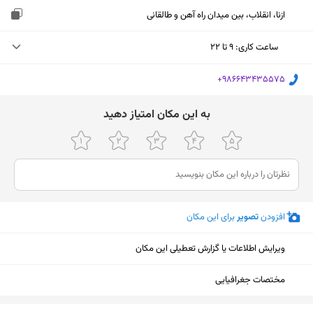
ازنا، انقلاب، بین میدان راه آهن و طالقانی
ساعت کاری
:
۹ تا ۲۲
یکشنبه (امروز)
۹ تا ۲۲
‎+986643435575
دوشنبه
۹ تا ۲۲
ﺑﻪ اﯾﻦ ﻣﮑﺎن اﻣﺘﯿﺎز دﻫﯿﺪ
سه‌شنبه
۹ تا ۲۲
چهارشنبه
۹ تا ۲۲
پنجشنبه
۹ تا ۲۲
افزودن
تصویر
برای این مکان
جمعه
۹ تا ۲۲
شنبه
۹ تا ۲۲
ویرایش اطلاعات یا گزارش تعطیلی این مکان
مختصات جغرافیایی
نمایش نقشه