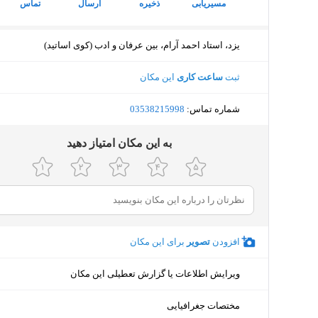
مسیریابی
ذخیره
ارسال
تماس
یزد، استاد احمد آرام، بین عرفان و ادب (کوی اساتید)
ثبت
ساعت کاری
این مکان
شماره تماس:
‎03538215998
ﺑﻪ اﯾﻦ ﻣﮑﺎن اﻣﺘﯿﺎز دﻫﯿﺪ
افزودن
تصویر
برای این مکان
ویرایش اطلاعات یا گزارش تعطیلی این مکان
مختصات جغرافیایی