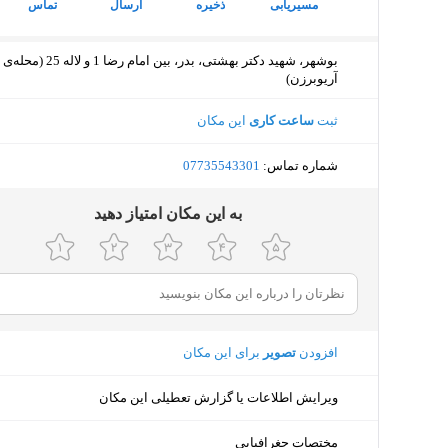
مسیریابی
ذخیره
ارسال
تماس
بوشهر، شهید دکتر بهشتی، بدر، بین امام رضا 1 و لاله 25 (محله‌ی
آریوبرزن)
ثبت
ساعت کاری
این مکان
شماره تماس:
‎07735543301
ﺑﻪ اﯾﻦ ﻣﮑﺎن اﻣﺘﯿﺎز دﻫﯿﺪ
افزودن
تصویر
برای این مکان
ویرایش اطلاعات یا گزارش تعطیلی این مکان
مختصات جغرافیایی