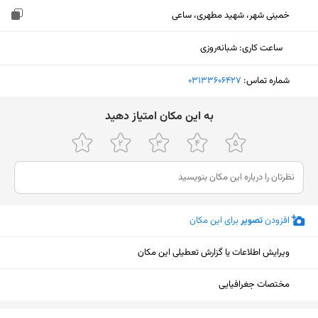
خمینی شهر، شهید مطهری، ساعی
ساعت کاری
:
شبانه‌روزی
شماره تماس:
‎03133606427
ﺑﻪ اﯾﻦ ﻣﮑﺎن اﻣﺘﯿﺎز دﻫﯿﺪ
افزودن
تصویر
برای این مکان
ویرایش اطلاعات یا گزارش تعطیلی این مکان
مختصات جغرافیایی
نمایش نقشه