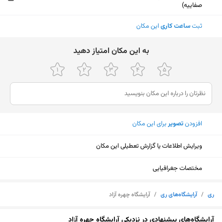
صفاییه)
ثبت
ساعت کاری
این مکان
ﺑﻪ اﯾﻦ ﻣﮑﺎن اﻣﺘﯿﺎز دﻫﯿﺪ
افزودن
تصویر
برای این مکان
ویرایش اطلاعات یا گزارش تعطیلی این مکان
مختصات جغرافیایی
ری
/
آرایشگاه‌های ری
/
آرایشگاه چهره آزاد
نمایش نقشه
آرایشگاه‌های پیشنهادی در نزدیکی آرایشگاه چهره آزاد